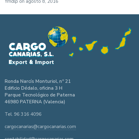
Ymdlp
on
agosto 8, 2016
Ronda Narcís Monturiol, nº 21
Edificio Dédalo, oficina 3 H
Parque Tecnológico de Paterna
46980 PATERNA (Valencia)
Tel. 96 316 4096
cargocanarias@cargocanarias.com
contabilidad@cargocanarias.com