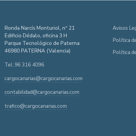
Ronda Narcís Monturiol, nº 21
Avisos Le
Edificio Dédalo, oficina 3 H
Política d
Parque Tecnológico de Paterna
46980 PATERNA (Valencia)
Política d
Tel. 96 316 4096
cargocanarias@cargocanarias.com
contabilidad@cargocanarias.com
trafico@cargocanarias.com